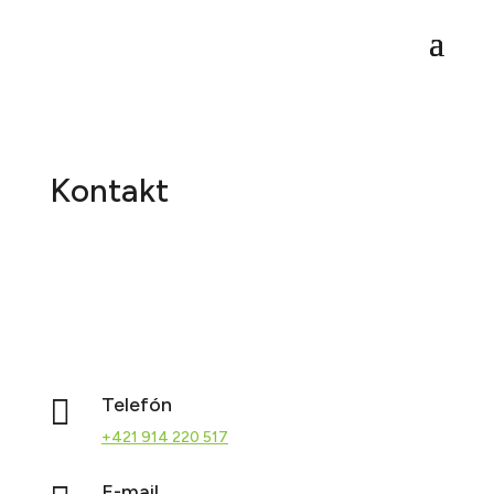
Kontakt

Telefón
+421 914 220 517‬
E-mail