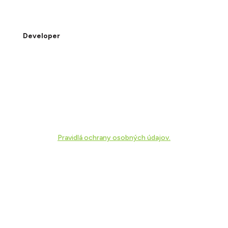
Developer
Pravidlá ochrany osobných údajov.
© 2025 EMERALD Zálesie.
Designed by BLACK MILK
Používame cookies, aby sme vám poskytli čo najlepší zážitok z našej
webovej stránky.